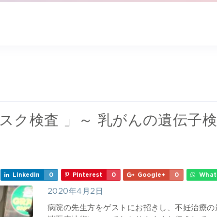
のリスク検査 」～ 乳がんの遺伝子
LinkedIn
0
Pinterest
0
Google+
0
What
2020年4月2日
病院の先生方をゲストにお招きし、不妊治療の