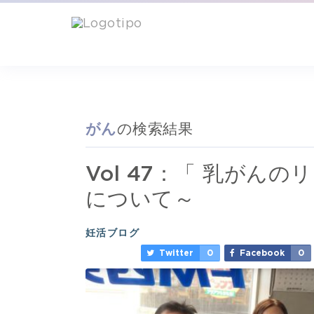
がん
の検索結果
Vol 47：「 乳がん
について～
妊活ブログ
Twitter
0
Facebook
0