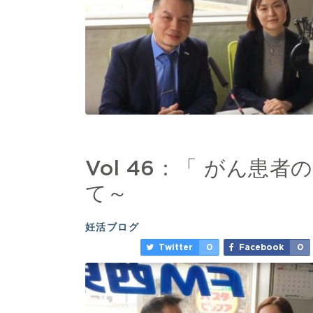
Vol 46：「 がん患
て～
妊活ブログ
Twitter
0
Facebook
0