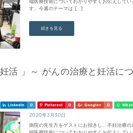
端医療技術についてわかりやすくお伝えしてい
す。今週のテーマは […]
続きを見る
者の妊活 」～ がんの治療と妊活に
LinkedIn
0
Pinterest
0
Google+
0
What
2020年3月30日
病院の先生方をゲストにお招きし、不妊治療の
端医療技術についてわかりやすくお伝えしてい