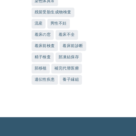
染色体異常
残留受胎生成物検査
流産
男性不妊
着床の窓
着床不全
着床前検査
着床前診断
精子検査
胚凍結保存
胚移植
補完代替医療
遺伝性疾患
養子縁組