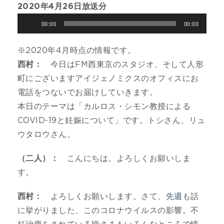
2020年4月26日放送分
音
00:00
00:00
声
プ
※2020年4月時点の情報です。
レ
西村：
今日はFM西東京のスタジオ、そして人形
ー
町にございますアイジェノミクスのオフィスにお
ヤ
電話をつないでお届けしていきます。
ー
本日のテーマは「カルロス・シモン教授による
COVID-19と妊娠について」です。トシさん、リュ
ウタロウさん。
（二人）：
こんにちは。よろしくお願いしま
す。
西村：
よろしくお願いします。さて、
先週
も話
に挙がりました、このコロナウイルスの影響。不