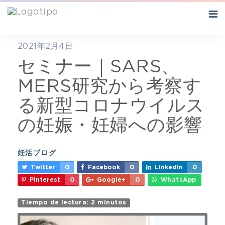
Tog
nav
2021年2月4日
セミナー｜SARS、
MERS研究から考察す
る新型コロナウイルス
の妊娠・妊婦への影響
妊活ブログ
Twitter
0
Facebook
0
LinkedIn
0
Pinterest
0
Google+
0
WhatsApp
Tiempo de lectura:
2 minutos