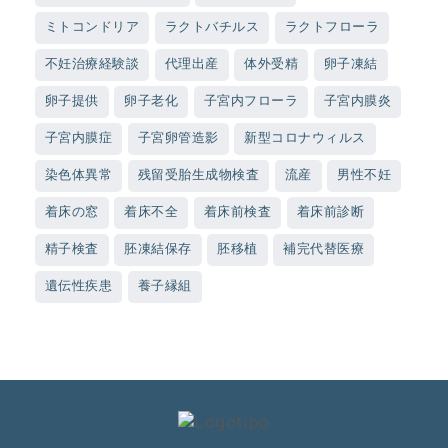
ミトコンドリア
ラクトバチルス
ラクトフローラ
不妊治療経験談
代理出産
体外受精
卵子凍結
卵子提供
卵子老化
子宮内フローラ
子宮内膜炎
子宮内膜症
子宮卵管造影
新型コロナウィルス
染色体異常
残留受胎生成物検査
流産
男性不妊
着床の窓
着床不全
着床前検査
着床前診断
精子検査
胚凍結保存
胚移植
補完代替医療
遺伝性疾患
養子縁組